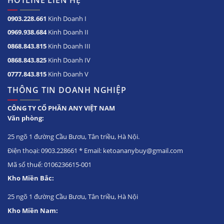
HOTLINE LIÊN HỆ
0903.228.661
Kinh Doanh I
0969.938.684
Kinh Doanh II
0868.843.815
Kinh Doanh III
0868.843.825
Kinh Doanh IV
0777.843.815
Kinh Doanh V
THÔNG TIN DOANH NGHIỆP
CÔNG TY CỔ PHẦN ANY VIỆT NAM
Văn phòng:
25 ngõ 1 đường Cầu Bươu, Tân triều, Hà Nội.
Điện thoại: 0903.228661 * Email: ketoananybuy@gmail.com
Mã số thuế: 0106236615-001
Kho Miền Bắc:
25 ngõ 1 đường Cầu Bươu, Tân triều, Hà Nội
Kho Miền Nam: