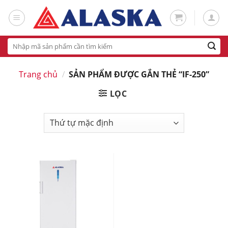
Skip
to
content
Tìm
kiếm:
Trang chủ
/
SẢN PHẨM ĐƯỢC GẮN THẺ “IF-250”
LỌC