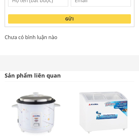
GỬI
Chưa có bình luận nào
Quạt chắn gió Alaska AFC-1.5-09
Sản phẩm liên quan
Tính năng nổi bật của Quạt chắn gió
Alaska AFC-1.5-09
Sử dụng quạt chắn (cắt) gió giúp ngăn chặn tối đa
việc thất thoát hơi lạnh ra bên ngoài. Sử dụng quạt
chắn gió giúp bạn tiết kiệm chi phí tiền điện vì máy
lạnh của bạn không phải hoạt động liên tục do hơi
lạnh bị thất thoát ra ngoài. Nó cũng giúp cho máy
lạnh hoạt động bền bỉ hơn. Quạt chắn gió cũng