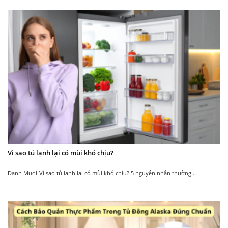
Quạt
Làm giảm sự trao đổi
có 2 chế độ gió: nhẹ và
nhiệt
mạnh
Tiết kiệm năng lượng cho
Chọn chế độ tùy ý.
máy lạnh.
Tạo ra
Vì sao tủ lạnh lại có mùi khó chịu?
Danh Mục1 Vì sao tủ lạnh lại có mùi khó chịu? 5 nguyên nhân thường...
bức màn không khí
Ngăn cách nhiệt độ bên trong
với bên ngoài.