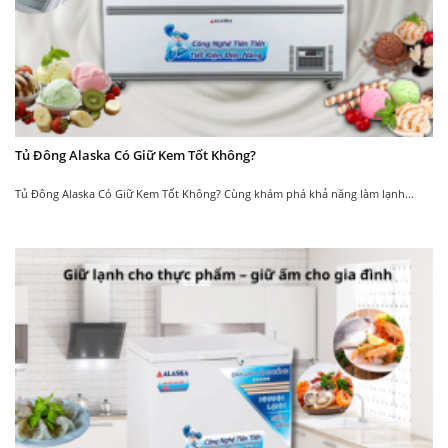
Website:
Alaska Việt Nam
Fanpage:
https://www.facebook.com/alaskavietnam.
Vận chuyển trong ngày – Miễn phí ship
Địa chỉ:
Số 25 – Ngõ 1, Đường Cầu Bươu, X.Tân
Tủ Đông Alaska Có Giữ Kem Tốt Không?
Triều, H.Thanh Trì, TP.Hà Nội
Liên hệ tư vấn sản phẩm:
0903.228.661
Tủ Đông Alaska Có Giữ Kem Tốt Không? Cùng khám phá khả năng làm lạnh...