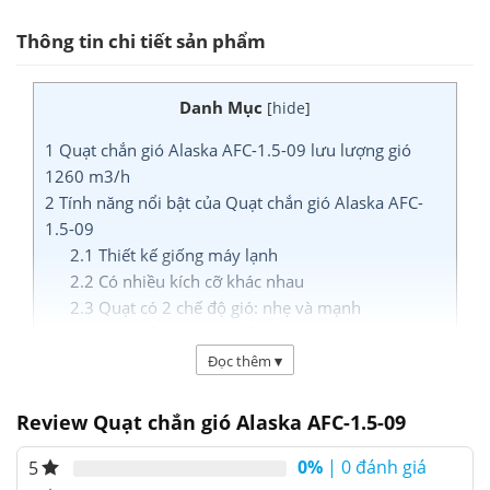
Thông tin chi tiết sản phẩm
Danh Mục
[
hide
]
1
Quạt chắn gió Alaska AFC-1.5-09 lưu lượng gió
1260 m3/h
2
Tính năng nổi bật của Quạt chắn gió Alaska AFC-
1.5-09
2.1
Thiết kế giống máy lạnh
2.2
Có nhiều kích cỡ khác nhau
2.3
Quạt có 2 chế độ gió: nhẹ và mạnh
2.4
Làm giảm sự trao đổi nhiệt
2.5
Tạo ra bức màn không khí
Đọc thêm
▾
3
Thông số kỹ thuật Quạt chắn gió Alaska AFC-1.5-09
4
Tư vấn mua hàng
Review Quạt chắn gió Alaska AFC-1.5-09
Quạt chắn gió Alaska AFC-1.5-09 lưu
0%
| 0 đánh giá
5