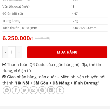
Vận tốc quạt (m/s)
18
Độ ồn (dB ± 3)
< 47
Trọng lượng
17Kg
Kích thước (DxRxC)mm
900x212x230mm
6.250.000
₫
6.800.000
₫
Quạt chắn gió Alaska AFC-1.5-09 số lượng
MUA HÀNG
Thanh toán QR Code của ngân hàng nội địa, thẻ tín
dụng, ví điện tử.
Giao nhận hàng toàn quốc – Miễn phí vận chuyển nội
thành "
Hà Nội + Sài Gòn + Đà Nẵng + Bình Dương
"