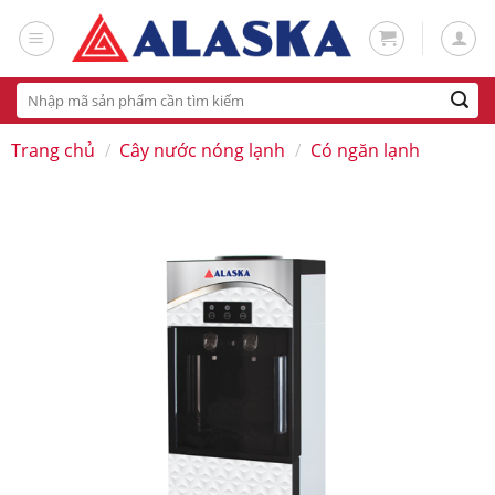
Skip
to
content
Tìm
kiếm:
Trang chủ
/
Cây nước nóng lạnh
/
Có ngăn lạnh