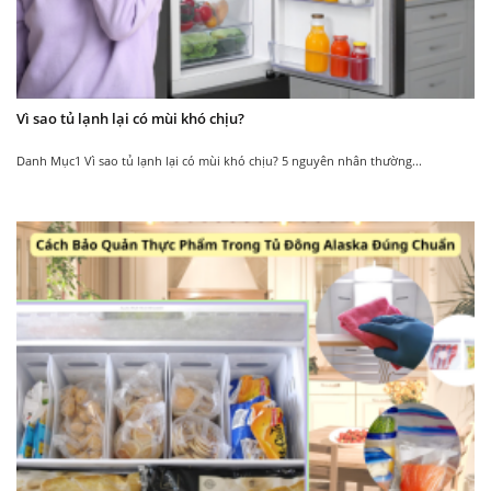
Vì sao tủ lạnh lại có mùi khó chịu?
Danh Mục1 Vì sao tủ lạnh lại có mùi khó chịu? 5 nguyên nhân thường...
Máy nước uống nóng
Cây nước uống nóng
lạnh Alaska R-36
lạnh Alaska R-190
3.700.000
3.750.000
4.650.000
₫
₫
₫