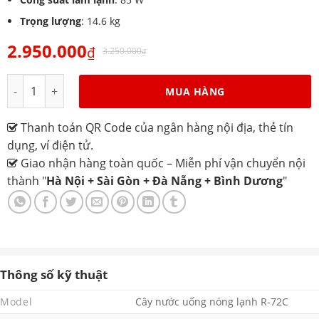
Trọng lượng
: 14.6 kg
2.950.000
₫
3.250.000
₫
Cây nước uống nóng lạnh Alaska R-72C số lượng
MUA HÀNG
Thanh toán QR Code của ngân hàng nội địa, thẻ tín
dụng, ví điện tử.
Giao nhận hàng toàn quốc – Miễn phí vận chuyển nội
thành "
Hà Nội + Sài Gòn + Đà Nẵng + Bình Dương
"
Thông số kỹ thuật
Model
Cây nước uống nóng lạnh R-72C