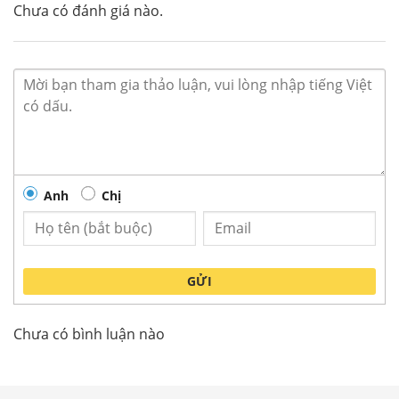
Chưa có đánh giá nào.
Cây nước uống nóng lạnh Alaska R-72C
Bình úp bên ngoài cùng đèn báo nguồn, đèn báo
nước nóng – lạnh giúp người dùng có thể thuận
tiện theo dõi mức nước.
Anh
Chị
Cây nước uống nóng lạnh Alaska
R-72C gồm 2 bộ
phận: Ngăn lấy nước: Gồm 2 vòi nóng – lạnh
riêng biệt giúp lấy nước dễ dàng, nhanh chóng.
Ngăn lạnh phía dưới: Giúp bảo quản làm mát
GỬI
hoa quả, nước uống như ngăn mát của tủ lạnh
gia đình.
Chưa có bình luận nào
Hệ thống làm nóng – lạnh tự động, khi nước đạt
yêu cầu, hệ thống sẽ tự động ngắt. Khay hứng