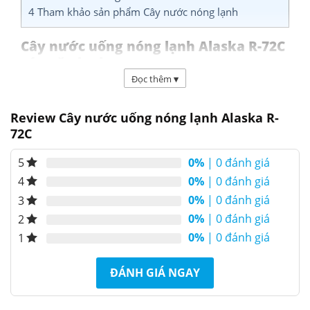
4
Tham khảo sản phẩm Cây nước nóng lạnh
Cây nước uống nóng lạnh Alaska R-72C
có ngăn lạnh
Đọc thêm
▾
Cây nước uống nóng lạnh Alaska R-72C
có thiết
kế dạng đứng giống một chiếc tủ lạnh mini, bên
Review Cây nước uống nóng lạnh Alaska R-
dưới có ngăn lạnh sử dụng bảo quản làm lạnh hoa
72C
quả, chai nước uống…thích hợp với các hộ gia đình,
văn phòng, nhà hàng, khách sạn,…
0%
| 0 đánh giá
5
0%
| 0 đánh giá
4
0%
| 0 đánh giá
3
0%
| 0 đánh giá
2
0%
| 0 đánh giá
1
ĐÁNH GIÁ NGAY