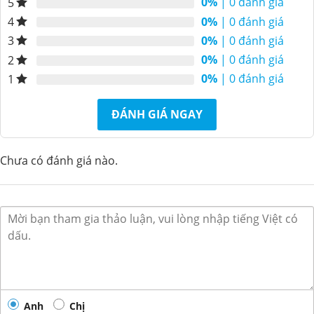
0%
| 0 đánh giá
5
Máy nước uống nóng
Máy nước uống nóng
lạnh Alaska RL-110
lạnh Alaska R-10C
0%
| 0 đánh giá
4
4.850.000
3.900.000
4.050.000
₫
₫
₫
0%
| 0 đánh giá
3
0%
| 0 đánh giá
2
0%
| 0 đánh giá
1
ĐÁNH GIÁ NGAY
Chưa có đánh giá nào.
Anh
Chị