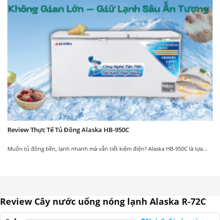
Máy nước uống nóng
Máy nước uống nóng
lạnh Alaska R-90
lạnh Alaska RL-99
3.100.000
4.500.000
3.330.000
4.600.000
₫
₫
₫
₫
Review Thực Tế Tủ Đông Alaska HB-950C
New
New
Muốn tủ đông bền, lạnh nhanh mà vẫn tiết kiệm điện? Alaska HB-950C là lựa...
Review Cây nước uống nóng lạnh Alaska R-72C