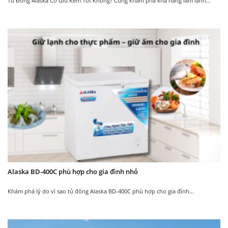
Tủ Đông Alaska Có Giữ Kem Tốt Không? Cùng khám phá khả năng làm lạnh...
Cây nước uống nóng
Cây nước uống nóng
lạnh Alaska R-72
lạnh Alaska R-90C
3.850.000
4.350.000
4.250.000
4.550.000
₫
₫
₫
₫
Alaska BD-400C phù hợp cho gia đình nhỏ
Khám phá lý do vì sao tủ đông Alaska BD-400C phù hợp cho gia đình...
New