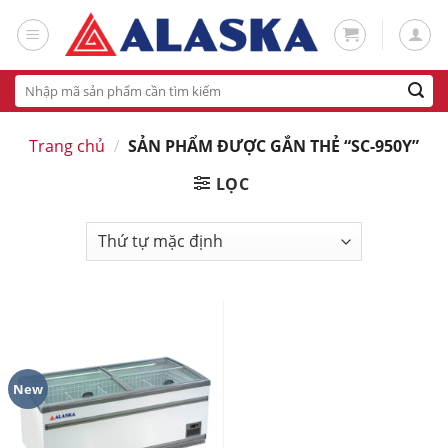
Skip
to
content
Tìm
kiếm:
Trang chủ
/
SẢN PHẨM ĐƯỢC GẮN THẺ “SC-950Y”
LỌC
New