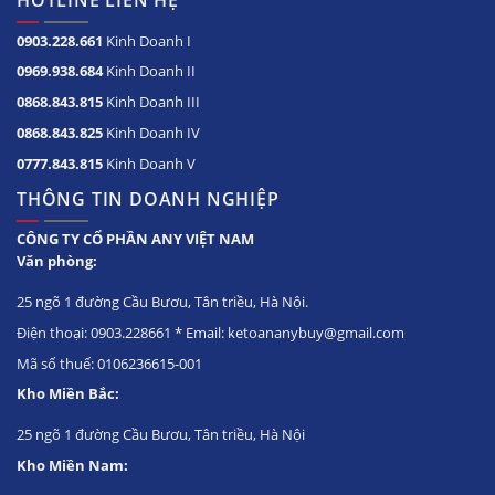
HOTLINE LIÊN HỆ
0903.228.661
Kinh Doanh I
0969.938.684
Kinh Doanh II
0868.843.815
Kinh Doanh III
0868.843.825
Kinh Doanh IV
0777.843.815
Kinh Doanh V
THÔNG TIN DOANH NGHIỆP
CÔNG TY CỔ PHẦN ANY VIỆT NAM
Văn phòng:
25 ngõ 1 đường Cầu Bươu, Tân triều, Hà Nội.
Điện thoại: 0903.228661 * Email: ketoananybuy@gmail.com
Mã số thuế: 0106236615-001
Kho Miền Bắc:
25 ngõ 1 đường Cầu Bươu, Tân triều, Hà Nội
Kho Miền Nam: