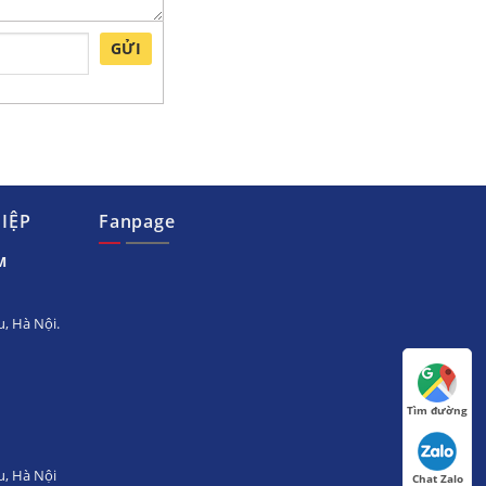
GỬI
IỆP
Fanpage
M
, Hà Nội.
Tìm đường
u, Hà Nội
Chat Zalo