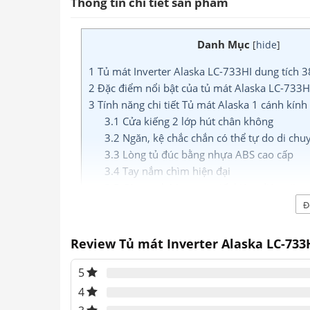
Thông tin chi tiết sản phẩm
Danh Mục
[
hide
]
1
Tủ mát Inverter Alaska LC-733HI dung tích 
2
Đặc điểm nổi bật của tủ mát Alaska LC-733H
3
Tính năng chi tiết Tủ mát Alaska 1 cánh kính
3.1
Cửa kiếng 2 lớp hút chân không
3.2
Ngăn, kệ chắc chắn có thể tự do di chu
3.3
Lòng tủ đúc bằng nhựa ABS cao cấp
3.4
Tay nắm chìm hiện đại
3.5
Công nghệ Inverter tiết kiệm điện năng
3.6
Sản phẩm sử dụng gas R134A
Đ
4
Tham khảo sản phẩm Tủ mát Alaska cùng lo
Review Tủ mát Inverter Alaska LC-733
Tủ mát Inverter Alaska L
5
4