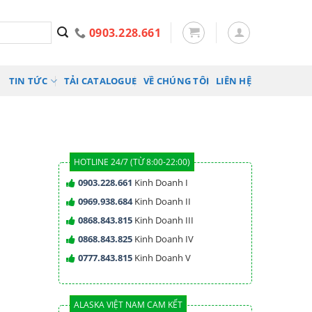
0903.228.661
TIN TỨC
TẢI CATALOGUE
VỀ CHÚNG TÔI
LIÊN HỆ
HOTLINE 24/7 (TỪ 8:00-22:00)
0903.228.661
Kinh Doanh I
0969.938.684
Kinh Doanh II
0868.843.815
Kinh Doanh III
0868.843.825
Kinh Doanh IV
0777.843.815
Kinh Doanh V
ALASKA VIỆT NAM CAM KẾT