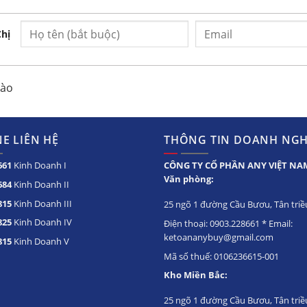
ng tủ
Chị
nhằm ngăn cản tối đa việc đọng sương trên cửa
nào
được lan tỏa đều bên trong tủ, làm lạnh nhanh
áo trộn nhiệt và thoát hơi của khí lạnh, siêu tiết
E LIÊN HỆ
THÔNG TIN DOANH NGH
661
Kinh Doanh I
CÔNG TY CỔ PHẦN ANY VIỆT NA
 môi trường có độ ẩm cao.
Văn phòng:
684
Kinh Doanh II
815
Kinh Doanh III
25 ngõ 1 đường Cầu Bươu, Tân triều
i
825
Kinh Doanh IV
Điện thoại: 0903.228661 * Email:
ketoananybuy@gmail.com
815
Kinh Doanh V
Mã số thuế: 0106236615-001
e phía trước có khóa
Kho Miền Bắc:
i cửa mở, tủ sẽ tự ngắt quạt lạnh, hạn chế thoát
25 ngõ 1 đường Cầu Bươu, Tân triề