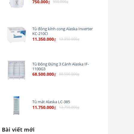
750.000
950.000
₫
₫
Tủ đông kính cong Alaska Inverter
KC-210CI
11.350.000
13.350.000
₫
₫
Tủ Đông Đứng 3 Cánh Alaska IF-
1100G3
68.500.000
88.500.000
₫
₫
Tủ mát Alaska LC-385
11.750.000
13.750.000
₫
₫
Bài viết mới