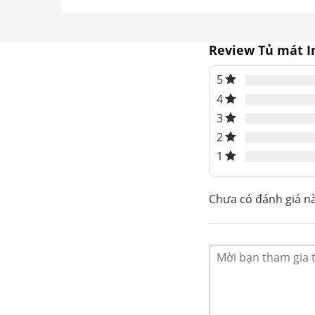
Review Tủ mát I
5
4
3
2
1
Tủ mát Inverter 382 lít
Chưa có đánh giá n
Tủ mát Inverter Alaska LC-733HI
là dòng
t
Alaska Việt Nam
áp dụng công nghệ Inverte
kệ để đồ, dung tích 382L, công suất 285W và
chuyên dụng cho việc bảo quản và trưng bà
căng tin cỡ nhỏ, siêu thị, v.v.
Đặc điểm nổi bật của tủ 