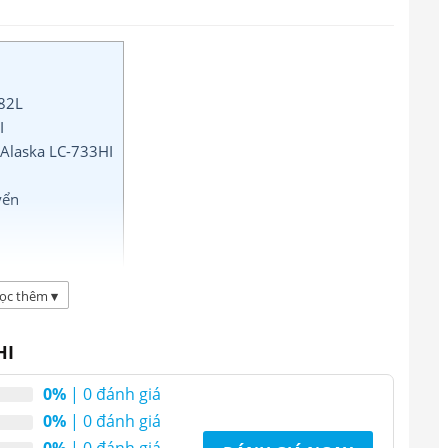
382L
I
 Alaska LC-733HI
yển
ọc thêm
▾
ại
HI
C-733HI dung tích 382L
0%
| 0 đánh giá
0%
| 0 đánh giá