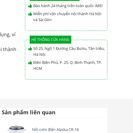
Bảo hành 24 tháng trên toàn quốc IMEI
Miễn phí vận chuyển nội thành Hà Nội
và Sài Gòn
ụng, ví
HỆ THỐNG CỬA HÀNG
Số 25, Ngõ 1 Đường Cầu Bươu, Tân triều,
i thành
Hà Nội
Điện Biên Phủ, P. 25, Q. Bình Thạnh, TP.
HCM
Sản phẩm liên quan
Nồi cơm điện Alaska CR-18