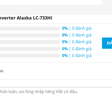
nverter Alaska LC-733HI
0%
| 0 đánh giá
0%
| 0 đánh giá
0%
| 0 đánh giá
ĐÁ
0%
| 0 đánh giá
0%
| 0 đánh giá
 Alaska LC-733HI công suất 285W
ào.
ủ mát siêu thị
, loại
tủ mát 1 cánh
của hãng
r tiết kiệm điện năng.
Tủ mát LC-733HI
thiết kế 4
 điện năng tiêu thụ 2.3KW-h/24h . Mẫu thiết kế
y sản phẩm, phù hợp với các quán ăn, quán nước,
mát Alaska LC-733HI