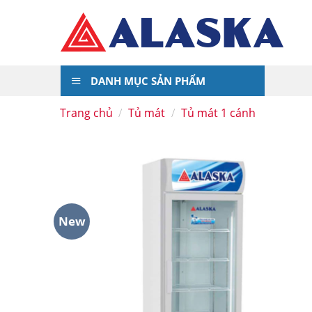
Skip
to
content
DANH MỤC SẢN PHẨM
Trang chủ
/
Tủ mát
/
Tủ mát 1 cánh
New