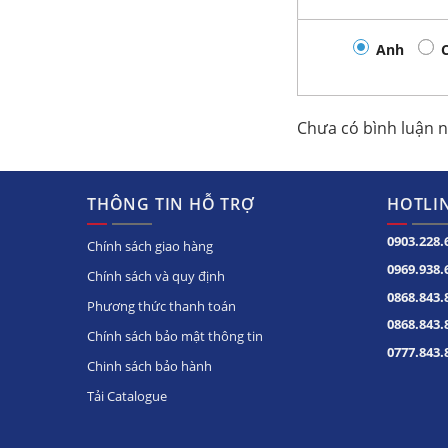
Đèn LED
ở phía trên hộp đèn và trong lò
Anh
Hơi nóng lan tỏa xung quanh khung cửa 
kính
Chưa có bình luận 
Làm lạnh bằng quạt
. Đảm bảo độ lạnh 
hơn, không đọng sương
Cửa tự đóng với góc 90 độ. Giảm thiểu sự x
THÔNG TIN HỖ TRỢ
HOTLIN
kiệm điện
0903.228.
Chính sách giao hàng
Mặt kính luôn trong suốt trong điều kiện
0969.938.
Chính sách và quy định
Lóc máy
Inverter
tiết kiệm điện năng
0868.843.
Phương thức thanh toán
Nước thừa xã vào khay nước sẽ tự bốc hơ
0868.843.
Chính sách bảo mật thông tin
0777.843.
Kệ tủ
Tủ Mát
chắc chắn
Chinh sách bảo hành
Bánh xe chân tủ chắc chắn, những bánh x
Tải Catalogue
Tủ được trang bị ổ khóa bên dưới cửa, kh