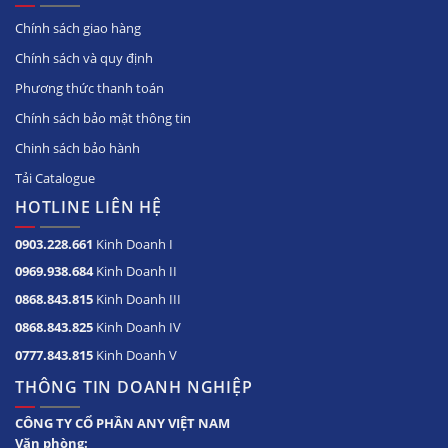
5.900.000
6.900.000
6.900.000
9.900.000
₫
₫
₫
₫
Chính sách giao hàng
Chính sách và quy định
Phương thức thanh toán
New
Chính sách bảo mật thông tin
New
Chinh sách bảo hành
Tải Catalogue
HOTLINE LIÊN HỆ
0903.228.661
Kinh Doanh I
0969.938.684
Kinh Doanh II
Tủ đông mát FCA-
Tủ đông mát BCD-
0868.843.815
Kinh Doanh III
4600N dung tích 450L
5067N dung tích 500L
65.000.000
7.260.000
0868.843.825
Kinh Doanh IV
9.090.000
₫
₫
₫
0777.843.815
Kinh Doanh V
THÔNG TIN DOANH NGHIỆP
CÔNG TY CỔ PHẦN ANY VIỆT NAM
Văn phòng: