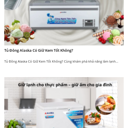
khóa ăn toàn giúp bạn
kế thêm một lỗ thoát nước
an tâm hơn và tránh
tránh tình trạng ngưng đọng
được những trường hợp
nước dưới đáy tủ, dễ dàng vệ
tủ mở ngoài ý muốn.
sinh thiết bị.
Tham khảo sản phẩm
Tủ đông mát
cùng
loại
Tủ Đông Alaska Có Giữ Kem Tốt Không?
Tủ Đông Alaska Có Giữ Kem Tốt Không? Cùng khám phá khả năng làm lạnh...
New
New
Tủ đông mát Inverter
Tủ đông mát Inverter
BCD-5068CI
Alaska BCD-5568CI
10.050.000
12.050.000
₫
₫