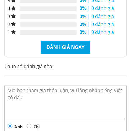
Tủ đông mát Alaska BCD-4568N dung tích
0%
| 0 đánh giá
5
282 lít
0%
| 0 đánh giá
4
0%
| 0 đánh giá
3
Tủ đông mát BCD-4568N
là sản phẩm Tủ đông
0%
| 0 đánh giá
2
Alaska loại 2 ngăn (1 ngăn đông 1 ngăn mát) 2 cánh
riêng biệt thuộc phân khúc tủ đông cỡ vừa của
0%
| 0 đánh giá
1
Alaska
. Với dung tích 450 lít, dung tích sử dụng 282
lít. Tủ sử dụng gas R600A làm lạnh nhanh, tiết kiệm
ĐÁNH GIÁ NGAY
điện năng, thích hợp cho gia đình, nhà hàng, tạp
hóa … … Có nhu cầu trữ đông thực phẩm vừa phải.
Chưa có đánh giá nào.
Anh
Chị