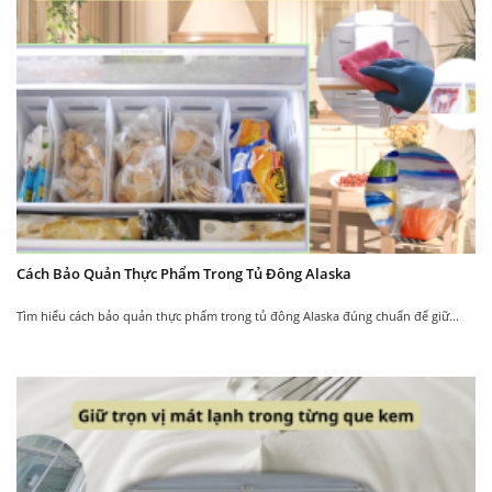
Áp
Có bánh xe chịu lực
dụng công nghệ Gas R600a
bánh xe chiu lực phía
Tủ sử dụng gas làm lạnh là
dưới chân tủ giúp việc
R600a loại nhiên liệu mới, làm
di chuyển dễ dàng mà
lạnh nhanh hơn giúp tiết kiệm
không mất nhiều công
điện năng và thân thiện với
sức.
môi trường.
Cách Bảo Quản Thực Phẩm Trong Tủ Đông Alaska
Tìm hiểu cách bảo quản thực phẩm trong tủ đông Alaska đúng chuẩn để giữ...
Đáy Tủ
Khóa an toàn chắc chắn
có lỗ thoát nước
Cánh tủ đông
Dưới đáy của ngăn tủ bảo
Alaska được lắp thêm
quản đông Alaska được thiết