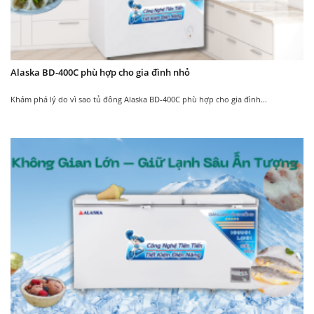
12.050.000
14.050.000
₫
₫
Alaska BD-400C phù hợp cho gia đình nhỏ
New
Khám phá lý do vì sao tủ đông Alaska BD-400C phù hợp cho gia đình...
New
Tủ đông mát Inverter
Tủ Đông Mát Alaska
Alaska FCA-4600CI
BCD-3568C
dung tích 282L
9.290.000
7.450.000
–
10.120.000
₫
₫
₫
8.050.000
₫