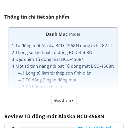
Thông tin chi tiết sản phẩm
Danh Mục
[
hide
]
1
Tủ đông mát Alaska BCD-4568N dung tích 282 lít
2
Thông số kỹ thuật Tủ đông BCD-4568N
3
Đặc điểm Tủ đông mát BCD-4568N
4
Một số tính năng nổi bật Tủ đông mát BCD-4568N
4.1
Lòng tủ làm từ thép sơn tĩnh điện
4.2
Tủ đông 2 ngăn đông mát
4.3
Có bánh xe chịu lực
4.4
Áp dụng công nghệ Gas R600a
4.5
Khóa an toàn chắc chắn
Đọc thêm
▾
4.6
Đáy Tủ có lỗ thoát nước
5
Tham khảo sản phẩm Tủ đông mát cùng loại
Review Tủ đông mát Alaska BCD-4568N