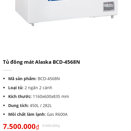
Tủ đông mát Alaska BCD-4568N
Mã sản phẩm:
BCD-4568N
Loại tủ:
2 ngăn 2 cánh
Kích thước:
1160x600x835 mm
Dung tích:
450L / 282L
Môi chất làm lạnh:
Gas R600A
7.500.000
₫
9.500.000
₫