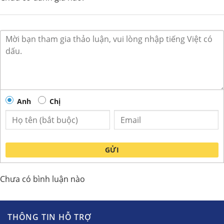
Tủ đông mát Alaska
Tủ đông mát Alaska
BCD-5068C
BCD-5568C
9.200.000
10.600.000
10.200.000
₫
₫
₫
12.600.000
₫
Anh
Chị
New
New
GỬI
Chưa có bình luận nào
Tủ đông mát Alaska
Tủ đông mát Alaska
BCD-3071 dung tích
BCD-3571 dung tích
THÔNG TIN HỖ TRỢ
300L
210L