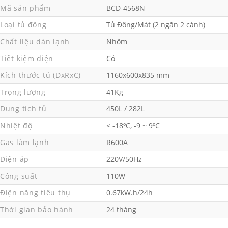
Mã sản phẩm
BCD-4568N
Loại tủ đông
Tủ Đông/Mát (2 ngăn 2 cánh)
Chất liệu dàn lạnh
Nhôm
Tiết kiệm điện
Có
Kích thước tủ (DxRxC)
1160x600x835 mm
Trọng lượng
41Kg
Dung tích tủ
450L / 282L
Nhiệt độ
≤ -18ºC, -9 ~ 9ºC
Gas làm lạnh
R600A
Điện áp
220V/50Hz
Công suất
110W
Điện năng tiêu thụ
0.67kW.h/24h
Thời gian bảo hành
24 tháng