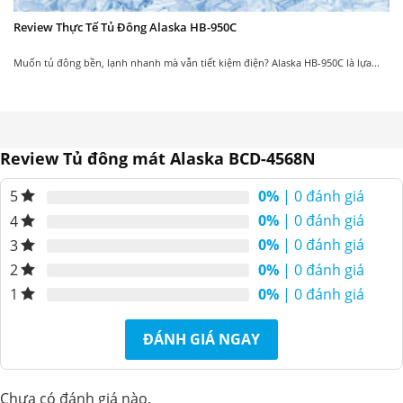
Review Thực Tế Tủ Đông Alaska HB-950C
New
New
Muốn tủ đông bền, lạnh nhanh mà vẫn tiết kiệm điện? Alaska HB-950C là lựa...
Review Tủ đông mát Alaska BCD-4568N
Tủ đông Alaska BCD-
Tủ đông mát Alaska
3068C
BCD-4568C
0%
| 0 đánh giá
5
7.150.000
7.500.000
7.750.000
9.240.000
₫
₫
₫
₫
0%
| 0 đánh giá
4
0%
| 0 đánh giá
3
0%
| 0 đánh giá
2
0%
| 0 đánh giá
1
New
New
ĐÁNH GIÁ NGAY
Chưa có đánh giá nào.