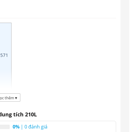
3571
ọc thêm
▾
g tích 210 lít
dung tích 210L
g gia đình
2 ngăn( 1 ngăn đông 1 ngăn mát) 2
0%
| 0 đánh giá