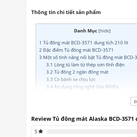
Thông tin chi tiết sản phẩm
Danh Mục
[
hide
]
1
Tủ đông mát BCD-3571 dung tích 210 lít
2
Đặc điểm Tủ đông mát BCD-3571
3
Một số tính năng nổi bật Tủ đông mát BCD-
3.1
Lòng tủ làm từ thép sơn tĩnh điện
3.2
Tủ đông 2 ngăn đông mát
3.3
Có bánh xe chịu lực
3.4
Áp dụng công nghệ Gas R600a
3.5
Khóa an toàn chắc chắn
3.6
Đáy Tủ có lỗ thoát nước
Đ
Tủ đông mát BCD-3571 dun
Review Tủ đông mát Alaska BCD-3571 
Tủ đông mát BCD-3571
thuộc dòng
tủ đôn
5