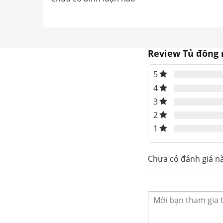
Review Tủ đông 
5
4
3
2
1
Đặc điểm Tủ đông mát B
– Công suất 105W
Chưa có đánh giá n
– Tủ có khóa an toàn
– Dàn lạnh ống nhôm
– Lòng tủ coil nhôm sơn tĩnh điện
– Tủ được trang bị 4 bánh xe
– Làm lạnh bằng compressor tiết kiệm điện