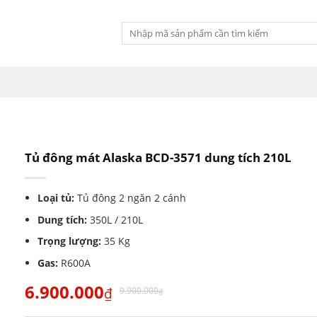
Tìm
kiếm:
Tủ đông mát Alaska BCD-3571 dung tích 210L
Loại tủ:
Tủ đông 2 ngăn 2 cánh
Dung tích:
350L / 210L
Trọng lượng:
35 Kg
Gas:
R600A
6.900.000
₫
9.900.000
₫