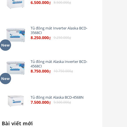
6.500.000
8.500.000
₫
₫
Tủ đông mát Inverter Alaska BCD-
3568CI
8.250.000
9.250.000
₫
₫
New
Tủ đông mát Alaska Inverter BCD-
4568CI
8.750.000
10.750.000
₫
₫
New
Tủ đông mát Alaska BCD-4568N
7.500.000
9.500.000
₫
₫
Bài viết mới