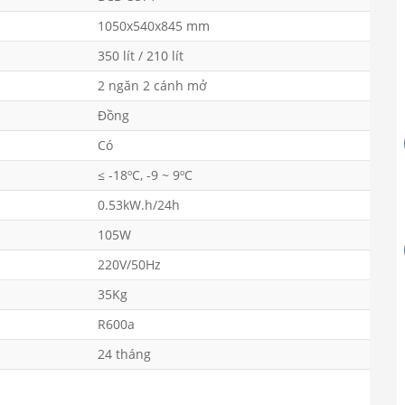
1050x540x845 mm
350 lít / 210 lít
2 ngăn 2 cánh mở
Đồng
Có
≤ -18ºC, -9 ~ 9ºC
0.53kW.h/24h
105W
220V/50Hz
35Kg
R600a
24 tháng