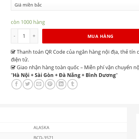
còn 1000 hàng
Tủ đông mát Alaska BCD-3571 dung tích 210L số lượng
MUA HÀNG
Thanh toán QR Code của ngân hàng nội địa, thẻ tín d
điện tử.
Giao nhận hàng toàn quốc – Miễn phí vận chuyển nộ
"
Hà Nội + Sài Gòn + Đà Nẵng + Bình Dương
"
ALASKA
BCD-3571