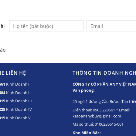
ng biệt
ng
Chị
 Tủ đông mát BCD-3571
nào
Tủ đông 2 ngăn đông
mát
E LIÊN HỆ
THÔNG TIN DOANH NGH
Với thiết kế 2 ngăn đông và
mát tiện lợi giúp bảo quản
được đa dạng các loại thực
661
Kinh Doanh I
CÔNG TY CỔ PHẦN ANY VIỆT NA
phẩm hơn. Ngăn đông: thịt,
Văn phòng:
684
Kinh Doanh II
cá… Ngăn mát: rau,quả…
815
Kinh Doanh III
25 ngõ 1 đường Cầu Bươu, Tân triều
825
Kinh Doanh IV
Điện thoại: 0903.228661 * Email:
ketoananybuy@gmail.com
Áp dụng công nghệ
815
Kinh Doanh V
Gas R600a
Mã số thuế: 0106236615-001
Tủ sử dụng gas làm lạnh là
Kho Miền Bắc: