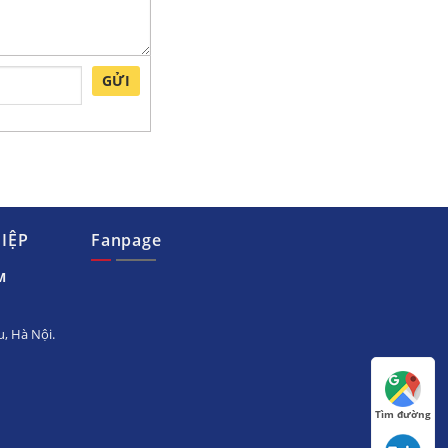
GỬI
IỆP
Fanpage
M
, Hà Nội.
Tìm đường