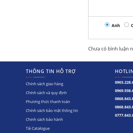
– Có 2 ngăn phân thành 2 khu đông, mát riê
– Sử dụng gas R600A, tiết kiệm 40% điện nă
– Tủ đông có thời gian bảo hành 2 năm
Anh
Một số tính năng nổi bật
Chưa có bình luận 
Lòng tủ làm
từ thép sơn
tĩnh điện
THÔNG TIN HỖ TRỢ
HOTLIN
Lòng tủ được làm
bằng coil nhôm
0903.228.
sơn tĩnh điện dẫn
Chính sách giao hàng
nhiệt nhanh, làm
0969.938.
Chính sách và quy định
lạnh tốt, độ bền
0868.843.
cao, chịu lực tốt.
Phương thức thanh toán
0868.843.
Chính sách bảo mật thông tin
Có bánh xe
0777.843.
chịu lực
Chinh sách bảo hành
bánh xe chiu lực
Tải Catalogue
phía dưới chân tủ