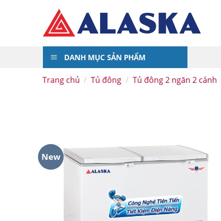
Skip
to
content
DANH MỤC SẢN PHẨM
Trang chủ
/
Tủ đông
/
Tủ đông 2 ngăn 2 cánh
New