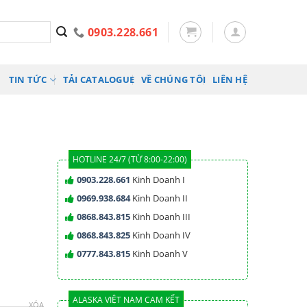
0903.228.661
TIN TỨC
TẢI CATALOGUE
VỀ CHÚNG TÔI
LIÊN HỆ
HOTLINE 24/7 (TỪ 8:00-22:00)
0903.228.661
Kinh Doanh I
0969.938.684
Kinh Doanh II
0868.843.815
Kinh Doanh III
0868.843.825
Kinh Doanh IV
0777.843.815
Kinh Doanh V
ALASKA VIỆT NAM CAM KẾT
XÓA