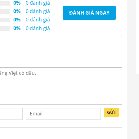
ỡ nhỏ của
Alaska
. Với dung tích 350 lít chiếc tủ
0%
| 0 đánh giá
àng bách hoá, tạp hoá mini, căn tin…, có nhu cầu
0%
| 0 đánh giá
ĐÁNH GIÁ NGAY
0%
| 0 đánh giá
0%
| 0 đánh giá
GỬI