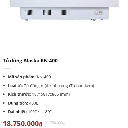
Tủ đông Alaska KN-400
Mã sản phẩm:
KN-400
Loại tủ:
Tủ đông mặt kính cong (Tủ bán kem)
Kích thước:
1871x817x865 (mm)
Dung tích:
400L
Dải nhiệt:
10°C ~ -18°C
18.750.000
₫
21.750.000
₫