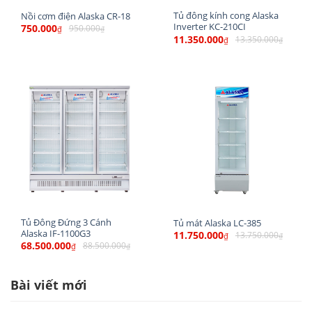
dễ dàng di chuyển mà không tốn nhiều sức
Tủ đông kính cong Alaska
Nồi cơm điện Alaska CR-18
Inverter KC-210CI
750.000
950.000
₫
₫
Tủ đông có thời gian bảo hành 2 năm.
11.350.000
13.350.000
₫
₫
Video giới thiệu sản phẩm Tủ đông KN-400
Tủ Đông Đứng 3 Cánh
Tủ mát Alaska LC-385
Alaska IF-1100G3
11.750.000
13.750.000
₫
₫
68.500.000
88.500.000
₫
₫
Bài viết mới