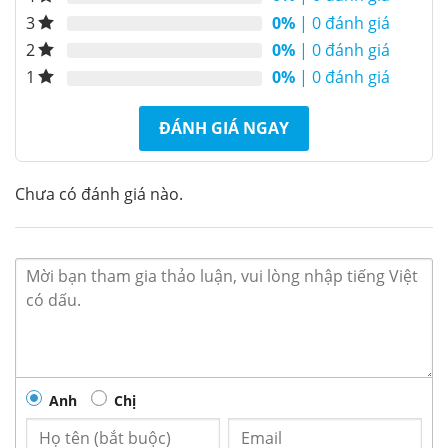
kem,…thích hợp dùng trong siêu thị, căn tin, cửa
0%
| 0 đánh giá
3
hàng tiện lợi, bách hóa,…
0%
| 0 đánh giá
2
0%
| 0 đánh giá
1
ĐÁNH GIÁ NGAY
Chưa có đánh giá nào.
Anh
Chị