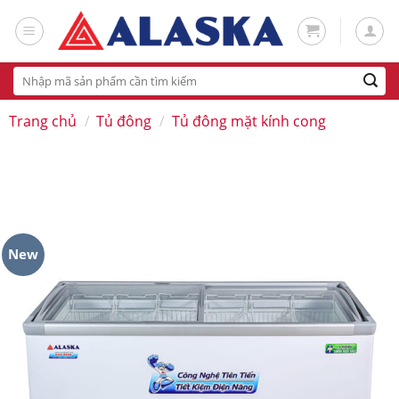
Skip
to
content
Tìm
kiếm:
Trang chủ
/
Tủ đông
/
Tủ đông mặt kính cong
New