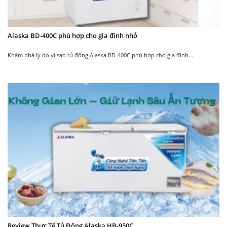
13.850.000
11.100.000
₫
₫
15.850.000
13.100.000
₫
₫
Alaska BD-400C phù hợp cho gia đình nhỏ
Khám phá lý do vì sao tủ đông Alaska BD-400C phù hợp cho gia đình...
New
New
Tủ đông kính cong
Tủ đông kính cong
Alaska KC-210C
Alaska KC-210
11.350.000
9.150.000
11.150.000
₫
₫
₫
13.350.000
₫
Review Thực Tế Tủ Đông Alaska HB-950C