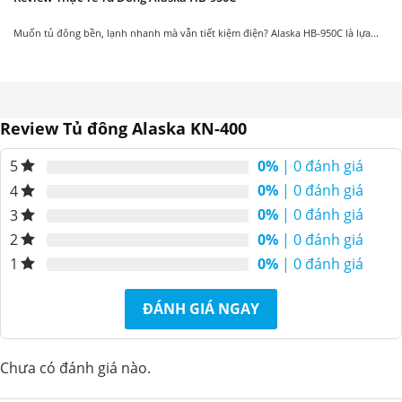
Muốn tủ đông bền, lạnh nhanh mà vẫn tiết kiệm điện? Alaska HB-950C là lựa...
New
New
Review Tủ đông Alaska KN-400
0%
| 0 đánh giá
5
Tủ đông kính cong
Tủ đông Alaska SC-4SD
0%
| 0 đánh giá
4
Alaska KC-203S
dung tích 220L
11.450.000
14.590.000
0%
| 0 đánh giá
3
₫
₫
12.410.000
15.810.000
₫
₫
0%
| 0 đánh giá
2
0%
| 0 đánh giá
1
ĐÁNH GIÁ NGAY
Chưa có đánh giá nào.