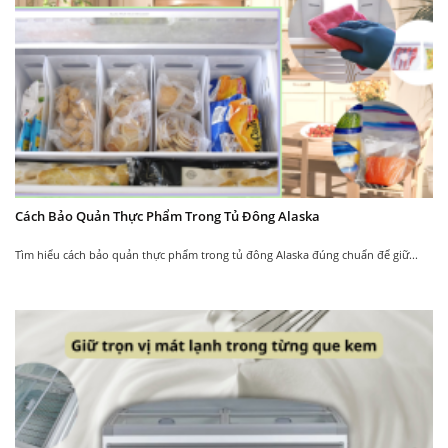
New
Tủ đông Alaska KN-
Tủ đông Alaska SC-
650
950Y dung tích 950L
Cách Bảo Quản Thực Phẩm Trong Tủ Đông Alaska
32.850.000
35.800.000
₫
₫
38.850.000
39.000.000
₫
₫
Tìm hiểu cách bảo quản thực phẩm trong tủ đông Alaska đúng chuẩn để giữ...
New
New