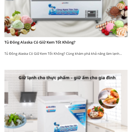
Tủ đông Alaska KN-
Tủ đông Alaska KN-
450
400
30.850.000
18.750.000
₫
₫
35.850.000
21.750.000
₫
₫
Tủ Đông Alaska Có Giữ Kem Tốt Không?
Tủ Đông Alaska Có Giữ Kem Tốt Không? Cùng khám phá khả năng làm lạnh...
New
New
Tủ đông kính cong
Tủ đông kính cong
Alaska KC-395
Alaska KC-310