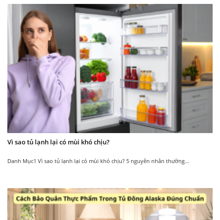
Tham khảo các mẫu
tủ đông
cùng loại
New
Vì sao tủ lạnh lại có mùi khó chịu?
Tủ đông kính cong
Tủ đông kính cong
Alaska Inverter KC-
Alaska KC-550
550CI
Danh Mục1 Vì sao tủ lạnh lại có mùi khó chịu? 5 nguyên nhân thường...
24.150.000
18.850.000
₫
₫
27.150.000
21.850.000
₫
₫