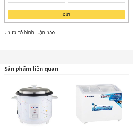
Tính năng nổi bật
GỬI
Tủ làm lạnh bằng compressor với công suất
390W cho khả năng làm lạnh nhanh, tiết kiệm
Chưa có bình luận nào
điện năng, độ bền cao.
Cửa kính cong có chất liệu dày dặn, giữ nhiệt tốt.
Lòng tủ coil nhôm giữ nhiệt tốt, lại chịu lực tốt,
bạn hoàn toàn có thể yên tâm về độ bền của sản
Sản phẩm liên quan
phẩm.
Mọi chiếc
tủ đông Alaska
đều có thêm giỏ chứa
đồ kèm theo bên trong tủ, dễ dàng phân loại
thực phẩm khi cần.
KN-400 sử dụng gas R290 để làm lạnh . Đây là
loại gas mới làm lạnh nhanh tiết kiệm điện năng
và thân thiện với môi trường
Dưới chân tủ được trang bị 4 bánh xe chịu lực,