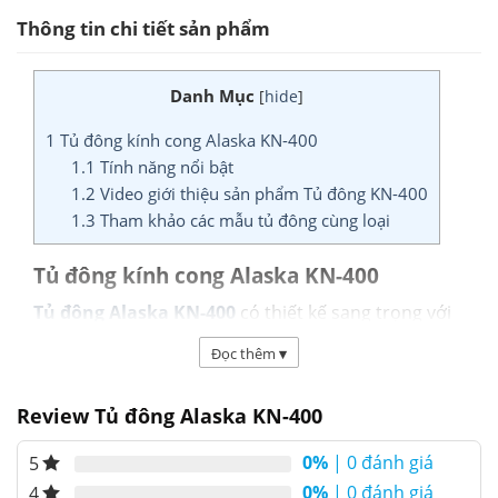
Thông tin chi tiết sản phẩm
Danh Mục
[
hide
]
1
Tủ đông kính cong Alaska KN-400
1.1
Tính năng nổi bật
1.2
Video giới thiệu sản phẩm Tủ đông KN-400
1.3
Tham khảo các mẫu tủ đông cùng loại
Tủ đông kính cong Alaska KN-400
Tủ đông Alaska KN-400
có thiết kế sang trọng với
gam màu trắng, nhiều chi tiết nổi bật, gồm 2 cửa
Đọc thêm
▾
mở lùa hai bên, với việc sử dụng kính lùa trong suốt
giúp khách hàng quan sát được sản phẩm bên
Review Tủ đông Alaska KN-400
trong dễ dàng hơn. Với dung tích 400 lít sản phẩm
đáp ứng tốt nhu cầu trữ đông và bảo quản nhiều
0%
| 0 đánh giá
5
loại thực phẩm như thịt, cá, đồ đông lạnh đóng gói,
0%
| 0 đánh giá
4