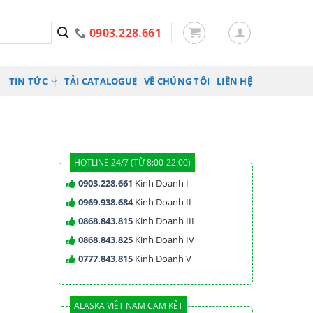
0903.228.661
TIN TỨC
TẢI CATALOGUE
VỀ CHÚNG TÔI
LIÊN HỆ
HOTLINE 24/7 (TỪ 8:00-22:00)
0903.228.661
Kinh Doanh I
0969.938.684
Kinh Doanh II
0868.843.815
Kinh Doanh III
0868.843.825
Kinh Doanh IV
0777.843.815
Kinh Doanh V
ALASKA VIỆT NAM CAM KẾT