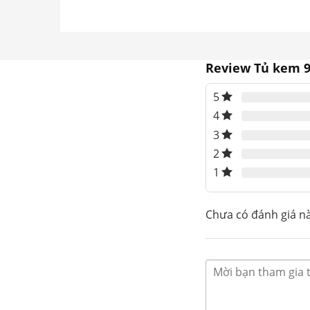
Review Tủ kem 9
5
4
3
2
1
Tủ đông kính cong trưng 
Chưa có đánh giá n