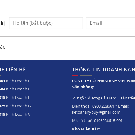
Chị
nào
E LIÊN HỆ
THÔNG TIN DOANH NGH
661
Kinh Doanh I
CÔNG TY CỔ PHẦN ANY VIỆT NA
Văn phòng:
684
Kinh Doanh II
815
Kinh Doanh III
25 ngõ 1 đường Cầu Bươu, Tân triều
825
Kinh Doanh IV
Điện thoại: 0903.228661 * Email:
ketoananybuy@gmail.com
815
Kinh Doanh V
Mã số thuế: 0106236615-001
Kho Miền Bắc: