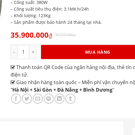
– Công suất: 380W
– Công suất tiêu thụ điện: 3.1kW.h/24h
– Khối lượng: 123Kg
– Sản phẩm được bảo hành 24 tháng tại nhà.
35.900.000
₫
39.070.000
₫
Tủ kem 9 khay Alaska ISG-9 số lượng
MUA HÀNG
Thanh toán QR Code của ngân hàng nội địa, thẻ tín d
điện tử.
Giao nhận hàng toàn quốc – Miễn phí vận chuyển nộ
"
Hà Nội + Sài Gòn + Đà Nẵng + Bình Dương
"