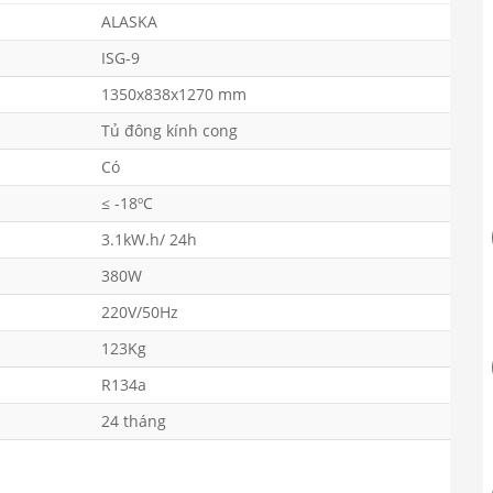
ALASKA
ISG-9
1350x838x1270 mm
Tủ đông kính cong
Có
≤ -18ºC
3.1kW.h/ 24h
380W
220V/50Hz
123Kg
R134a
24 tháng