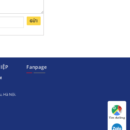
GỬI
IỆP
Fanpage
M
, Hà Nội.
Tìm đường