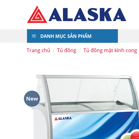
Skip
to
content
DANH MỤC SẢN PHẨM
Trang chủ
/
Tủ đông
/
Tủ đông mặt kính cong
New