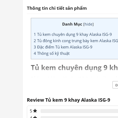
Thông tin chi tiết sản phẩm
Danh Mục
[
hide
]
1
Tủ kem chuyên dụng 9 khay Alaska ISG-9
2
Tủ đông kính cong trưng bày kem Alaska IS
3
Đặc điểm Tủ kem Alaska ISG-9
4
Thông số kỹ thuật
Tủ kem chuyên dụng 9 kh
Tủ kem 9 khay Alaska ISG-9
thuộc dòng
tủ
màu trắng, nhiều chi tiết nổi bật, gồm 2 cửa
Đ
suốt giúp khách hàng quan sát được sản phẩ
sản phẩm đáp ứng tốt nhu cầu trữ đông và b
Review Tủ kem 9 khay Alaska ISG-9
đông lạnh đóng gói, kem,…thích hợp dùng tro
5