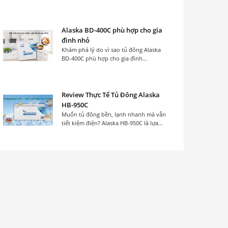
Alaska BD-400C phù hợp cho gia
đình nhỏ
Khám phá lý do vì sao tủ đông Alaska
BD-400C phù hợp cho gia đình...
Review Thực Tế Tủ Đông Alaska
HB-950C
Muốn tủ đông bền, lạnh nhanh mà vẫn
tiết kiệm điện? Alaska HB-950C là lựa...