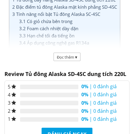
2
Đặc điểm tủ đông Alaska mặt kính phẳng SD-4SC
3
Tính năng nổi bật Tủ đông Alaska SC-4SC
3.1
Có giỏ chứa bên trong
3.2
Foam cách nhiệt dày dặn
3.3
Hạn chế tối đa tiếng ồn
3.4
Áp dụng công nghệ gas R134a
3.5
Máy nén công nghệ Matsushita của Nhật
3.6
Tiết kiệm năng lượng
Đọc thêm
▾
Tủ đông bày hàng Alaska SD-4SC dung
Review Tủ đông Alaska SD-4SC dung tích 220L
tích 220L
0%
| 0 đánh giá
5
Tủ đông bày hàng 220 lít
Alaska SD-4SC
thuộc
0%
| 0 đánh giá
4
dòng tủ đông nằm ngang mặt kính phẳng của
0%
| 0 đánh giá
3
Alaska. Tủ sử dụng dàn lạnh ống đồng làm lạnh
0%
| 0 đánh giá
2
nhanh, bền bỉ tiết kiệm điện năng. Đặc biệt tủ có
0%
| 0 đánh giá
chế độ chỉnh nhiệt linh hoạt giữa đông và mát tiện
1
lợi cho việc bảo quản và trưng bày sản phẩm tốt