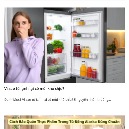
Foam cách nhiệt
dày dặn
Có giỏ chứa bên trong
Ngăn tủ làm bằng
côi nhôm dẫn nhiệt
Trong tủ được thiết kế giỏ chứa
nhanh, được phủ
bên trong. Tiện lợi cho việc sắp
một lớp Foam cách
xếp, phân chia các loại thực phẩm
nhiệt dày dặn. Dễ
khác nhau.
dàng vệ sinh và hỗ
trợ giữ nhiệt tốt.
Vì sao tủ lạnh lại có mùi khó chịu?
Danh Mục1 Vì sao tủ lạnh lại có mùi khó chịu? 5 nguyên nhân thường...
Áp dụng công nghệ
Hạn chế tối đa tiếng ồn
gas R134a
Không gây ảnh hưởng hay làm
Là nhiên liệu xanh,
phiền đến không gian xung
thân thiện với môi
quanh.
trường.