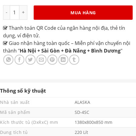
Tủ đông Alaska SD-4SC dung tích 220L số lượng
MUA HÀNG
Thanh toán QR Code của ngân hàng nội địa, thẻ tín
dụng, ví điện tử.
Giao nhận hàng toàn quốc – Miễn phí vận chuyển nội
thành "
Hà Nội + Sài Gòn + Đà Nẵng + Bình Dương
"
Thông số kỹ thuật
Nhà sản xuất
ALASKA
Mã sản phẩm
SD-4SC
Kích thước tủ (DxRxC) mm
1380x800x850 mm
Dung tích tủ
220 Lít