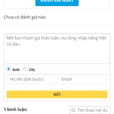
hơn.
ĐÁNH GIÁ NGAY
Chưa có đánh giá nào.
Anh
Chị
GỬI
1 bình luận
Tủ đông bày hàng 220 lít Alaska SD-4SC công suất 190W