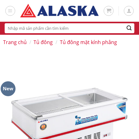
Skip
to
content
Tìm
kiếm:
Trang chủ
/
Tủ đông
/
Tủ đông mặt kính phẳng
New