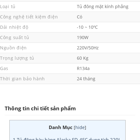
Loại tủ
Tủ đông mặt kính phẳng
Công nghệ tiết kiệm điện
Có
Dải nhiệt độ
-10 ~ 10ºC
Công suất tủ
190W
Nguồn điện
220V/50Hz
Trọng lượng tủ
60 Kg
Gas
R134a
Thời gian bảo hành
24 tháng
Thông tin chi tiết sản phẩm
Danh Mục
[
hide
]
1
Tủ đông bày hàng Alaska SD-4SC dung tích 220L